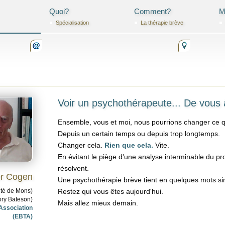
Quoi?
Comment?
M
Spéciali­sation
La thérapie brève
Voir un psychothérapeute... De vous 
Ensemble, vous et moi, nous pourrions changer ce qu
Depuis un certain temps ou depuis trop longtemps.
Changer cela.
Rien que cela.
Vite.
En évitant le piège d'une analyse interminable du pro
résolvent.
er Cogen
Une psychothérapie brève tient en quelques mots si
ité de Mons)
Restez qui vous êtes aujourd'hui.
ory Bateson)
Mais allez mieux demain.
Association
(EBTA)