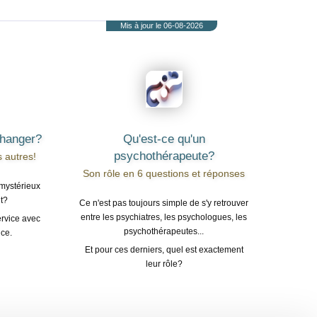
Mis à jour le 06-08-2026
changer?
Qu'est-ce qu'un
psychothérapeute?
s autres!
Son rôle en 6 questions et réponses
 mystérieux
t?
Ce n'est pas toujours simple de s'y retrouver
entre les psychiatres, les psychologues, les
ervice avec
psychothérapeutes...
ce.
Et pour ces derniers, quel est exactement
leur rôle?