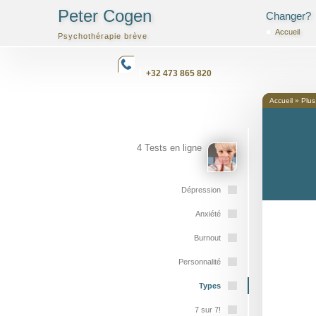
Peter Cogen
Changer?
Accueil
Psychothérapie brève
+32 473 865 820
Accueil
»
Plus
4 Tests en ligne
Dépression
Anxiété
Burnout
Personnalité
Types
7 sur 7!