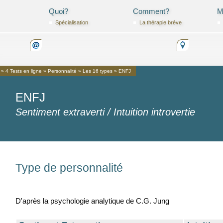
Quoi?
Comment?
M
Spéciali­sation
La thérapie brève
»
4 Tests en ligne
»
Personnalité
»
Les 16 types
»
ENFJ
ENFJ
Sentiment extraverti / Intuition introvertie
Type de personnalité
D'après la psychologie analytique de C.G. Jung