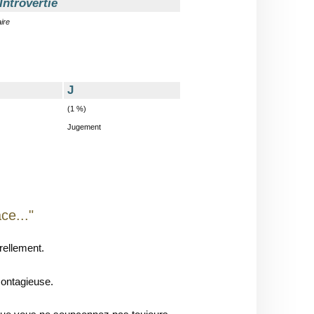
 Introvertie
aire
J
(1 %)
Jugement
ce..."
urellement.
 contagieuse.