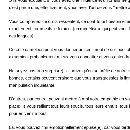
S'ils vous écoutent, si vous avez une influence et un charisme
c'est parce que, effectivement, vous avez l'art de vous "mettre à
Vous comprenez ce qu'ils ressentent, ce dont ils ont besoin et
exactement comme ils le feraient (un mimétisme qui peut vous ê
des langues).
Ce côté caméléon peut vous donner un sentiment de solitude, al
aimeraient probablement mieux vous connaître et vous entendre
Ne soyez pas trop surpris(e) s'il arrive qu'on se méfie de votre 
bonnes, certains peuvent craindre que vous transgressiez la lign
manipulation inquiétante.
D'autres, par contre, peuvent mettre à mal votre empathie en vo
place: ils vous refilent tous leurs soucis, tous leurs ennuis, tous
pour en venir à bout!
Là, vous pouvez finir émotionnellement épuisé(e), car vous tar