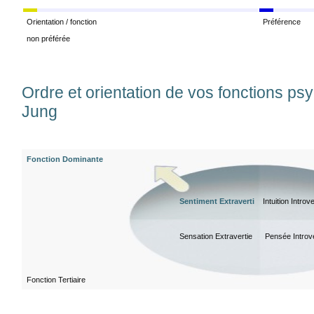
Orientation / fonction
Préférence
non préférée
Ordre et orientation de vos fonctions ps
Jung
Fonction Dominante
Sentiment Extraverti
Intuition Introve
Sensation Extravertie
Pensée Introve
Fonction Tertiaire