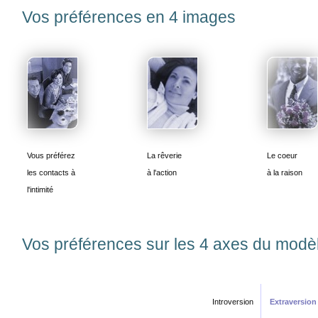
Vos préférences en 4 images
Vous préférez
La rêverie
Le coeur
les contacts à
à l'action
à la raison
l'intimité
Vos préférences sur les 4 axes du modè
Introversion
Extraversion