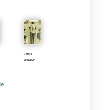
L'ordre
au risque
le